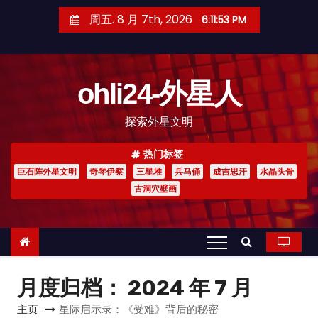
跳
周五. 8 月 7th, 2026
6:11:54 PM
至
内
容
ohli24-外星人
探索外星文明
热门标签
巨石阵外星文明
奇琴伊察
三星堆
兵马俑
成吉思汗
水晶头骨
古洞穴壁画
月度归档：
2024 年 7 月
主页
星际启示录：《受难》背后的秘密