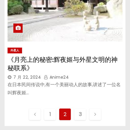
外星人
《月亮上的秘密:辉夜姬与外星文明的神
秘联系》
7 月 22, 2024
Anime24
在日本民间传说中,有一个美丽动人的故事,讲述了一位名
叫辉夜姬…
文
1
2
3
章