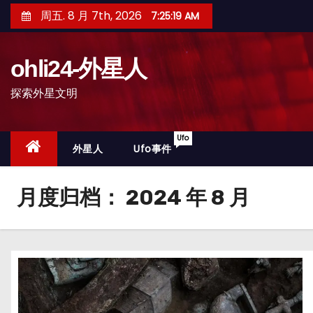
跳
周五. 8 月 7th, 2026
7:25:20 AM
至
内
ohli24-外星人
容
探索外星文明
Ufo
外星人
Ufo事件
月度归档：
2024 年 8 月