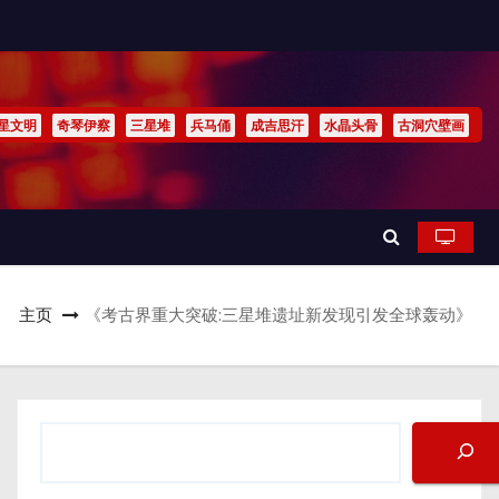
星文明
奇琴伊察
三星堆
兵马俑
成吉思汗
水晶头骨
古洞穴壁画
主页
《考古界重大突破:三星堆遗址新发现引发全球轰动》
搜
索