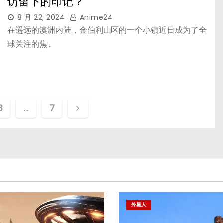
访留下的印记？
8 月 22, 2024
Anime24
在遥远的澳洲内陆，金伯利山区的一个小镇近日成为了全
球关注的焦…
3
…
7
外星人