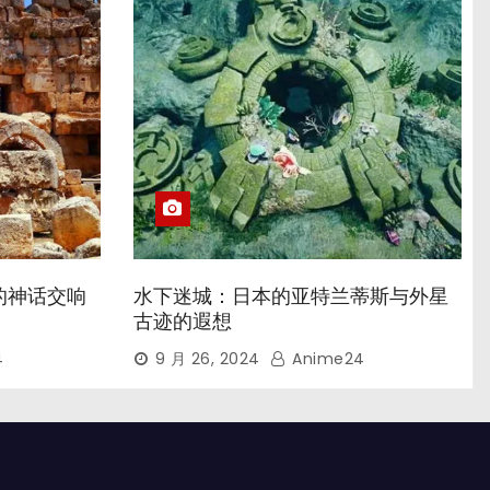
的神话交响
水下迷城：日本的亚特兰蒂斯与外星
古迹的遐想
4
9 月 26, 2024
Anime24