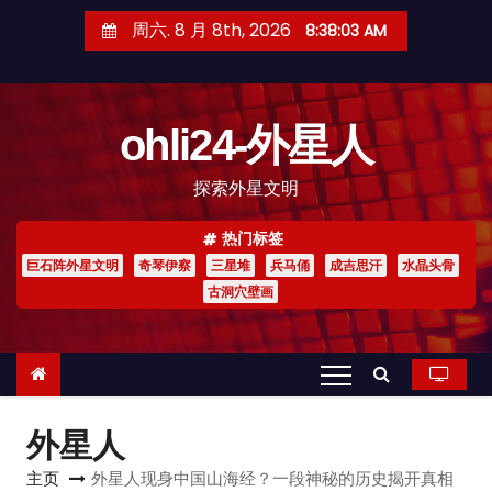
跳
周六. 8 月 8th, 2026
8:38:04 AM
至
内
容
ohli24-外星人
探索外星文明
热门标签
巨石阵外星文明
奇琴伊察
三星堆
兵马俑
成吉思汗
水晶头骨
古洞穴壁画
外星人
主页
外星人现身中国山海经？一段神秘的历史揭开真相