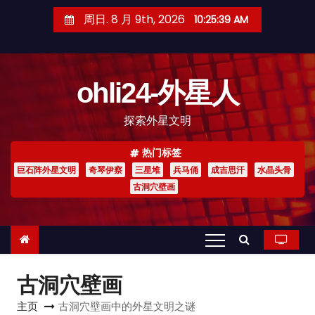
跳
周日. 8 月 9th, 2026
10:25:40 AM
至
内
容
ohli24-外星人
探索外星文明
热门标签
巨石阵外星文明
奇琴伊察
三星堆
兵马俑
成吉思汗
水晶头骨
古洞穴壁画
古洞穴壁画
主页
古洞穴壁画中的外星文明之谜