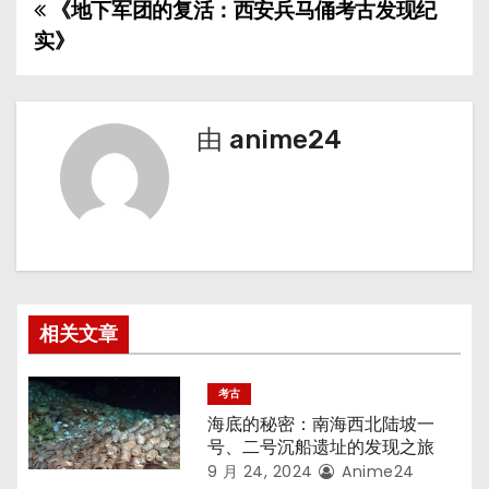
《地下军团的复活：西安兵马俑考古发现纪
文
实》
章
导
由
anime24
航
相关文章
考古
海底的秘密：南海西北陆坡一
号、二号沉船遗址的发现之旅
9 月 24, 2024
Anime24