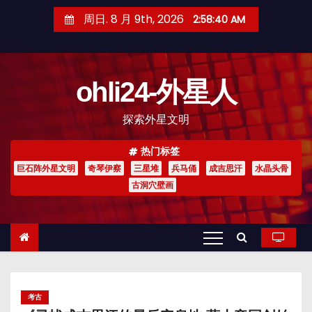
跳
周日. 8 月 9th, 2026
2:58:41 AM
至
内
容
ohli24-外星人
探索外星文明
热门标签
巨石阵外星文明
奇琴伊察
三星堆
兵马俑
成吉思汗
水晶头骨
古洞穴壁画
考古