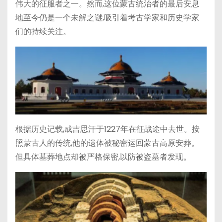
伟大的征服者之一。然而,这位蒙古统治者的最后安息
地至今仍是一个未解之谜,吸引着考古学家和历史学家
们的持续关注。
根据历史记载,成吉思汗于1227年在征战途中去世。按
照蒙古人的传统,他的遗体被秘密运回蒙古高原安葬。
但具体墓葬地点却被严格保密,以防被盗墓者发现。