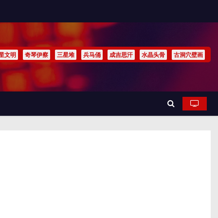
星文明
奇琴伊察
三星堆
兵马俑
成吉思汗
水晶头骨
古洞穴壁画