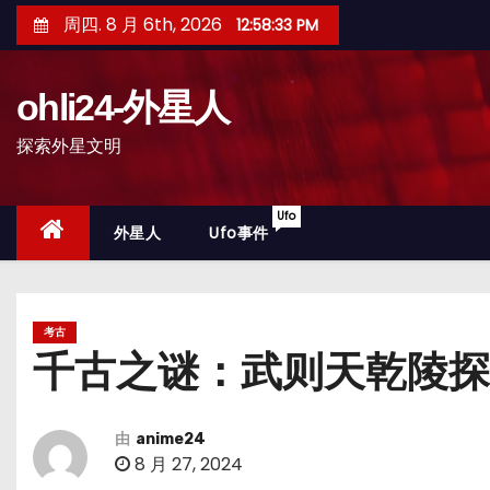
跳
周四. 8 月 6th, 2026
12:58:36 PM
至
内
ohli24-外星人
容
探索外星文明
Ufo
外星人
Ufo事件
考古
千古之谜：武则天乾陵探
由
anime24
8 月 27, 2024