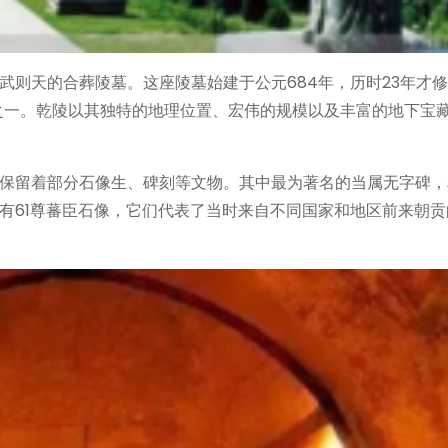
武则天的合葬陵墓。这座陵墓始建于公元684年，历时23年才
之一。乾陵以其独特的地理位置、宏伟的规模以及丰富的地下宝
保留着部分石像生、碑刻等文物。其中最为著名的当属无字碑，
有61尊蕃臣石像，它们代表了当时来自不同国家和地区前来朝贡