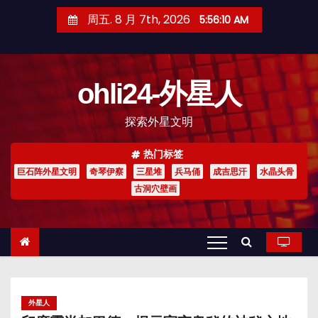
跳
周五. 8 月 7th, 2026
5:56:11 AM
至
内
容
ohli24-外星人
探索外星文明
热门标签
巨石阵外星文明
奇琴伊察
三星堆
兵马俑
成吉思汗
水晶头骨
古洞穴壁画
外星人