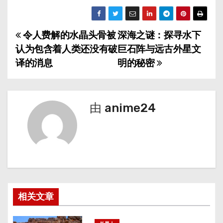
令人费解的水晶头骨被
深海之谜：探寻水下
文
认为包含着人类还没有破
巨石阵与远古外星文
章
译的消息
明的秘密
导
航
由
anime24
相关文章