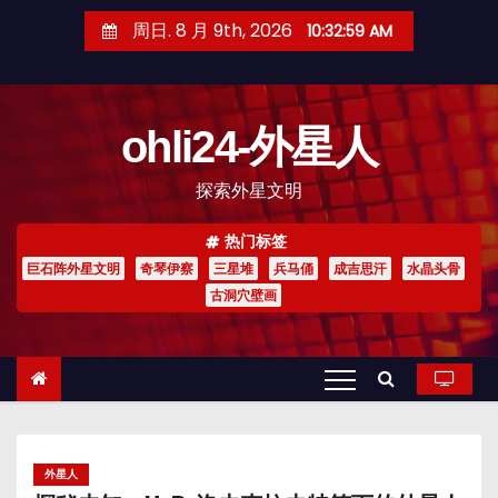
跳
周日. 8 月 9th, 2026
10:33:01 AM
至
内
容
ohli24-外星人
探索外星文明
热门标签
巨石阵外星文明
奇琴伊察
三星堆
兵马俑
成吉思汗
水晶头骨
古洞穴壁画
外星人