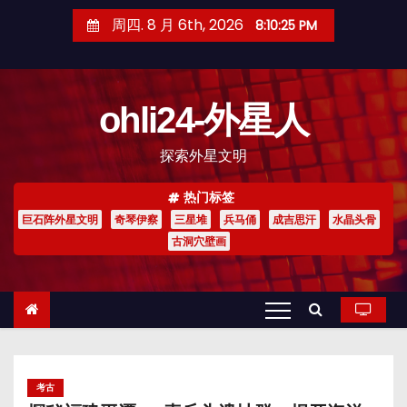
跳
周四. 8 月 6th, 2026
8:10:26 PM
至
内
容
ohli24-外星人
探索外星文明
热门标签
巨石阵外星文明
奇琴伊察
三星堆
兵马俑
成吉思汗
水晶头骨
古洞穴壁画
考古