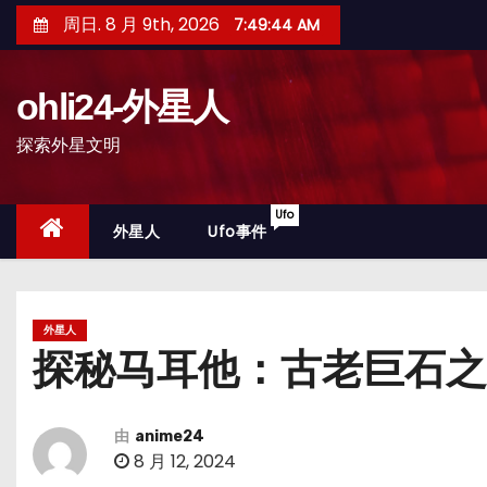
跳
周日. 8 月 9th, 2026
7:49:46 AM
至
内
ohli24-外星人
容
探索外星文明
Ufo
外星人
Ufo事件
外星人
探秘马耳他：古老巨石之
由
anime24
8 月 12, 2024