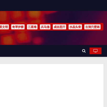
星文明
奇琴伊察
三星堆
兵马俑
成吉思汗
水晶头骨
古洞穴壁画