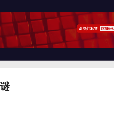
热门标签
巨石阵外
谜