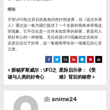
结论
尽管UFO热点背后的真相仍然扑朔迷离，但《远古外星
人》通过这一集为我们提供了一个全新的视角来审视这
些现象。它不仅仅是一次对未知世界的探索，更是对人
类好奇心的一种致敬。无论你是UFO现象的忠实粉丝，
还是仅仅出于好奇，这一集都将带给你一场难忘的心灵
之旅。
探秘罗斯威尔：UFO之
星际启示录：《受
文
谜与人类的好奇心
难》背后的秘密
章
导
由
anime24
航