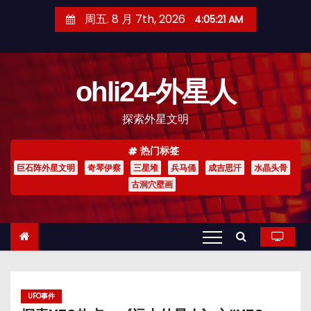
跳
周五. 8 月 7th, 2026
4:05:22 AM
至
内
容
ohli24-外星人
探索外星文明
热门标签
巨石阵外星文明
奇琴伊察
三星堆
兵马俑
成吉思汗
水晶头骨
古洞穴壁画
UFO事件