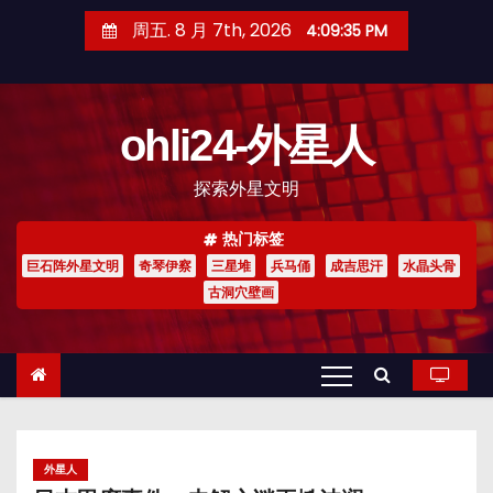
跳
周五. 8 月 7th, 2026
4:09:36 PM
至
内
容
ohli24-外星人
探索外星文明
热门标签
巨石阵外星文明
奇琴伊察
三星堆
兵马俑
成吉思汗
水晶头骨
古洞穴壁画
外星人