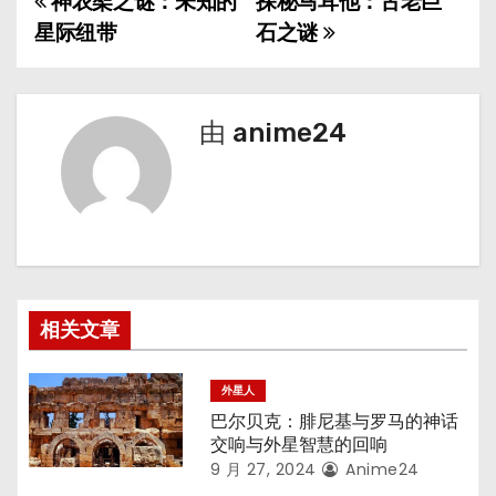
神农架之谜：未知的
探秘马耳他：古老巨
文
星际纽带
石之谜
章
导
由
anime24
航
相关文章
外星人
巴尔贝克：腓尼基与罗马的神话
交响与外星智慧的回响
9 月 27, 2024
Anime24