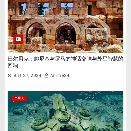
巴尔贝克：腓尼基与罗马的神话交响与外星智慧的
回响
9 月 27, 2024
Anime24
外星人