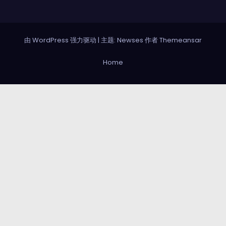
由 WordPress 强力驱动
|
主题: Newses 作者
Themeansar
Home