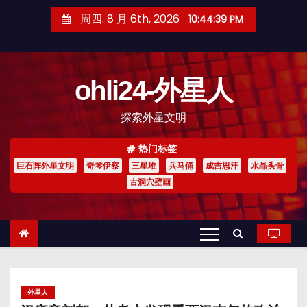
跳
周四. 8 月 6th, 2026
10:44:41 PM
至
内
容
ohli24-外星人
探索外星文明
热门标签
巨石阵外星文明
奇琴伊察
三星堆
兵马俑
成吉思汗
水晶头骨
古洞穴壁画
外星人