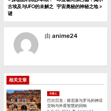
文
古埃及与UFO的未解之
宇宙奥秘的神秘之地
章
谜
导
航
由
anime24
相关文章
外星人
巴尔贝克：腓尼基与罗马的神话
交响与外星智慧的回响