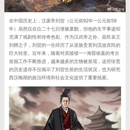
在中国历史上，汉废帝刘贺（公元前92年—公元前59
年）虽然仅在位二十七日便被废黜，但他的生平事迹却
充满了戏剧性和传奇色彩。作为汉武帝之孙、昌邑哀王
刘髆之子，刘贺的一生经历了从皇族贵胄到流放庶民的
巨大转变。近年来，随着对其陵寝——海昏侯墓的考古
发掘工作不断推进，越来越多的文物被发现，这些珍贵
的历史遗存不仅揭示了刘贺生前的生活状况，也为研究
西汉晚期的政治环境和社会文化提供了重要线索。