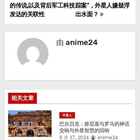
的传说,以及背后军工科技
踪案”，外星人嫌疑浮
章
发达的关联性
出水面？
导
航
由
anime24
相关文章
外星人
巴尔贝克：腓尼基与罗马的神话
交响与外星智慧的回响
9 月 27, 2024
Anime24