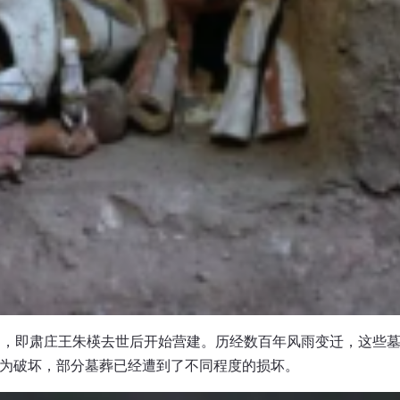
年），即肃庄王朱楧去世后开始营建。历经数百年风雨变迁，这些
为破坏，部分墓葬已经遭到了不同程度的损坏。