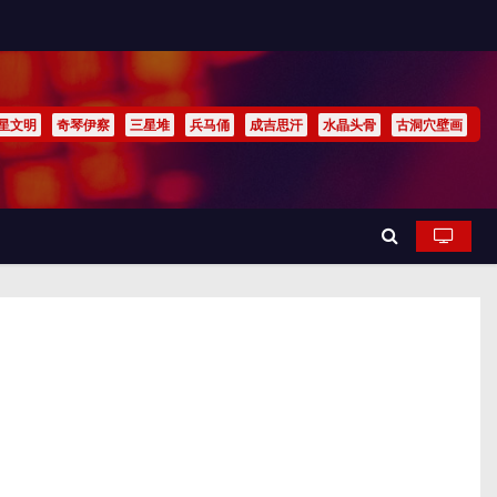
星文明
奇琴伊察
三星堆
兵马俑
成吉思汗
水晶头骨
古洞穴壁画