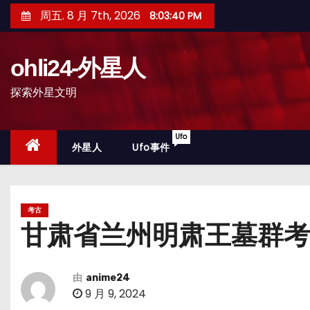
跳
周五. 8 月 7th, 2026
8:03:42 PM
至
内
ohli24-外星人
容
探索外星文明
Ufo
外星人
Ufo事件
考古
甘肃省兰州明肃王墓群考
由
anime24
9 月 9, 2024