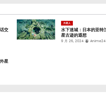
外星人
话交
水下迷城：日本的亚特
星古迹的遐想
9 月 26, 2024
Anime24
外星