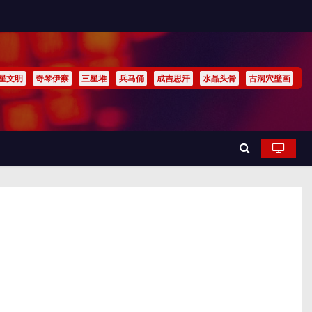
星文明
奇琴伊察
三星堆
兵马俑
成吉思汗
水晶头骨
古洞穴壁画