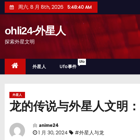
跳
周六. 8 月 8th, 2026
5:48:42 AM
至
内
ohli24-外星人
容
探索外星文明
Ufo
外星人
Ufo事件
外星人
龙的传说与外星人文明：
由
anime24
1 月 30, 2024
#外星人与龙