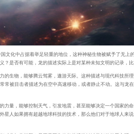
中国文化中占据着举足轻重的地位，这种神秘生物被赋予了无上
义？是否有可能，龙的描述实际上是对某种未知文明的记录，比
力的生物，能够腾云驾雾，遨游天际。这种描述与现代科技所理
也常常被目击者描述为在空中高速移动，或者静止不动。这与龙
的力量，能够控制天气，引发地震，甚至能够决定一个国家的命
外星人如果拥有超越地球科技的技术，那么他们对于地球人来说